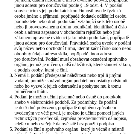
jinou adresu pro doručování podle § 19 odst. 4. V podání
souvisejícím s její podnikatelskou činností uvede fyzická
osoba jméno a příjmení, popřípadě dodatek odlišující osobu
podnikatele nebo druh podnikání vztahující se k této osobě
nebo jí provozovanému druhu podnikání, identifikační číslo
osob a adresu zapsanou v obchodním rejstříku nebo jiné
zákonem upravené evidenci jako místo podnikání, popřípadě
jinou adresu pro doručování. Právnická osoba uvede v podání
svůj název nebo obchodní firmu, identifikační číslo osob nebo
obdobný údaj a adresu sídla, popřípadě jinou adresu
pro doručování. Podání musí obsahovat označení správního
orgánu, jemuž je určeno, další náležitosti, které stanoví zákon,
a podpis osoby, která je činí.
Nemá-li podání předepsané náležitosti nebo trpí-li jinými
vadami, pomůže správní orgán podateli nedostatky odstranit
nebo ho vyzve k jejich odstranění a poskytne mu k tomu
přiměřenou lhůtu.
Podání je možno učinit písemně nebo ústně do protokolu
anebo v elektronické podobě. Za podmínky, že podání
je do 5 dnů potvrzeno, popřípadě doplněno způsobem
uvedeným ve větě první, je možno je učinit pomocí jiných
technických prostředků, zejména prostřednictvím dálnopisu,
telefaxu nebo veřejné datové sítě bez použití podpisu.
Podání se činí u správního orgánu, který je věcně a místně