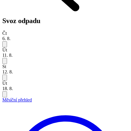
Svoz odpadu
Čt
6. 8.
Út
11. 8.
St
12. 8.
Út
18. 8.
Měsíční přehled