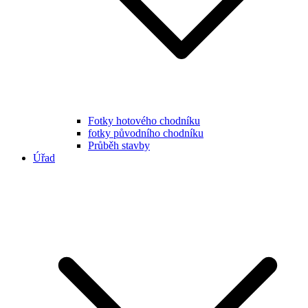
Fotky hotového chodníku
fotky původního chodníku
Průběh stavby
Úřad