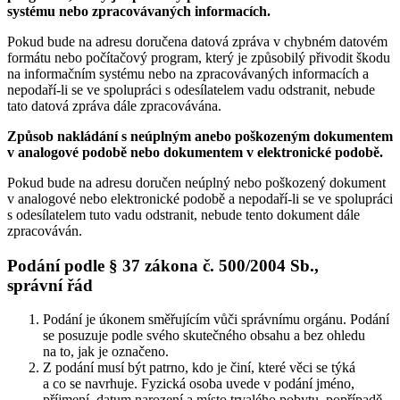
systému nebo zpracovávaných informacích.
Pokud bude na adresu doručena datová zpráva v chybném datovém
formátu nebo počítačový program, který je způsobilý přivodit škodu
na informačním systému nebo na zpracovávaných informacích a
nepodaří-li se ve spolupráci s odesílatelem vadu odstranit, nebude
tato datová zpráva dále zpracovávána.
Způsob nakládání s neúplným anebo poškozeným dokumentem
v analogové podobě nebo dokumentem v elektronické podobě.
Pokud bude na adresu doručen neúplný nebo poškozený dokument
v analogové nebo elektronické podobě a nepodaří-li se ve spolupráci
s odesílatelem tuto vadu odstranit, nebude tento dokument dále
zpracováván.
Podání podle § 37 zákona č. 500/2004 Sb.,
správní řád
Podání je úkonem směřujícím vůči správnímu orgánu. Podání
se posuzuje podle svého skutečného obsahu a bez ohledu
na to, jak je označeno.
Z podání musí být patrno, kdo je činí, které věci se týká
a co se navrhuje. Fyzická osoba uvede v podání jméno,
příjmení, datum narození a místo trvalého pobytu, popřípadě