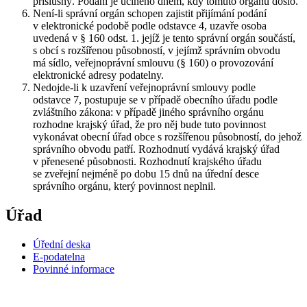
příslušný. Podání je učiněno dnem, kdy tomuto orgánu došlo.
Není-li správní orgán schopen zajistit přijímání podání
v elektronické podobě podle odstavce 4, uzavře osoba
uvedená v § 160 odst. 1. jejíž je tento správní orgán součástí,
s obcí s rozšířenou působností, v jejímž správním obvodu
má sídlo, veřejnoprávní smlouvu (§ 160) o provozování
elektronické adresy podatelny.
Nedojde-li k uzavření veřejnoprávní smlouvy podle
odstavce 7, postupuje se v případě obecního úřadu podle
zvláštního zákona: v případě jiného správního orgánu
rozhodne krajský úřad, že pro něj bude tuto povinnost
vykonávat obecní úřad obce s rozšířenou působností, do jehož
správního obvodu patří. Rozhodnutí vydává krajský úřad
v přenesené působnosti. Rozhodnutí krajského úřadu
se zveřejní nejméně po dobu 15 dnů na úřední desce
správního orgánu, který povinnost neplnil.
Úřad
Úřední deska
E-podatelna
Povinné informace