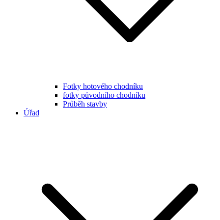
Fotky hotového chodníku
fotky původního chodníku
Průběh stavby
Úřad